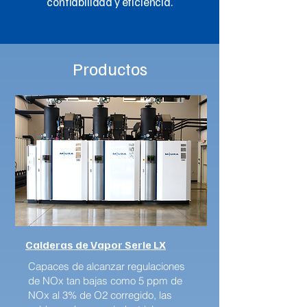
confiabilidad y eficiencia.
Productos
Calderas de Vapor Serie LX
Capaces de alcanzar regulaciones
de NOx tan bajas como 5 ppm de
NOx al 3% de O2 corregido, las