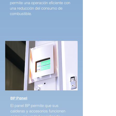
permite una operación eficiente con
una reducción del consumo de
combustible.
BP Panel
El panel BP permite que sus
calderas y accesorios funcionen