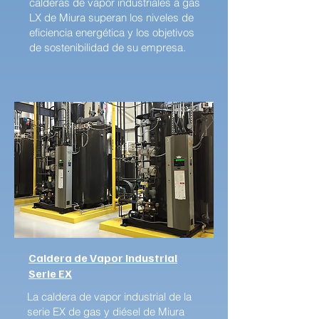
calderas de vapor industriales a gas
LX de Miura superan los niveles de
eficiencia energética y los objetivos
de sostenibilidad de su empresa.
Caldera de Vapor Industrial
Serie EX
La caldera de vapor industrial de la
serie EX de gas y diésel de Miura