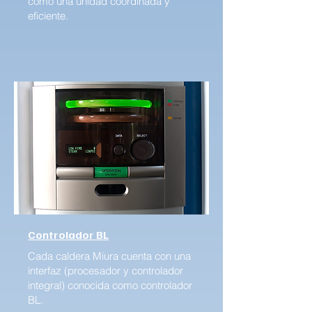
como una unidad coordinada y
eficiente.
Controlador BL
Cada caldera Miura cuenta con una
interfaz (procesador y controlador
integral) conocida como controlador
BL.